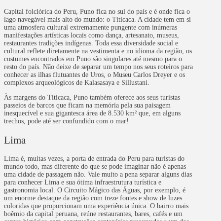
Capital folclórica do Peru, Puno fica no sul do país e é onde fica o
lago navegável mais alto do mundo: o Titicaca. A cidade tem em si
uma atmosfera cultural extremamente pungente com inúmeras
manifestações artísticas locais como dança, artesanato, museus,
restaurantes tradições indígenas. Toda essa diversidade social e
cultural reflete diretamente na vestimenta e no idioma da região, os
costumes encontrados em Puno são singulares até mesmo para o
resto do país. Não deixe de separar um tempo nos seus roteiros para
conhecer as ilhas flutuantes de Uros, o Museu Carlos Dreyer e os
complexos arqueológicos de Kalasasaya e Sillustani.
Às margens do Titicaca, Puno também oferece aos seus turistas
passeios de barcos que ficam na memória pela sua paisagem
inesquecível e sua gigantesca área de 8.530 km² que, em alguns
trechos, pode até ser confundido com o mar!
Lima
Lima é, muitas vezes, a porta de entrada do Peru para turistas do
mundo todo, mas diferente do que se pode imaginar não é apenas
uma cidade de passagem não. Vale muito a pena separar alguns dias
para conhecer Lima e sua ótima infraestrutura turística e
gastronomia local. O Circuito Mágico das Águas, por exemplo, é
um enorme destaque da região com treze fontes e show de luzes
coloridas que proporcionam uma experiência única. O bairro mais
boêmio da capital peruana, reúne restaurantes, bares, cafés e um