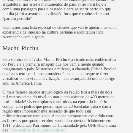
arquitetura, nas artes e monumentos do país. Ir ao Peru hoje é
como uma passagem para o passado e para se sentir perto do que
um dia já foi a avançada civilização Inca que é conhecida como
“paraíso perdido”.
Separamos uma lista especial de cidades que vão te ajudar a ter uma
experiência de imersão na cultura peruana e arquitetura Inca.
Acompanhe com a gente:
Machu Picchu
Sem sombra de dúvidas Machu Picchu é a cidade mais emblemática
do Peru e é a primeira imagem que nos vêm à mente quando
imaginamos o país. Misteriosa e milenar, a chamada Cidade Perdida
dos Incas tem em si uma atmosfera única que consegue te fazer
visualizar como vivia a civilização mais avançada do mundo antigo
aqui na América Latina.
O mais famoso parque arqueológico da região fica a mais de dois
mil metros acima do nível do mar e tem abismos de 400 metros de
profundidade! Os exemplares construídos na época do império
contam com pedras que pesam mais de 20 toneladas cada e dão à
região uma impressionante sensação de que tudo está
milimetricamente encaixado. A cidade permaneceu escondida entre
as florestas por quatro séculos, sendo descoberta oficialmente em
1911, e declarada Patrimônio da Humanidade pela UNESCO e uma
das
7 Maravilhas do Mundo Moderno
.