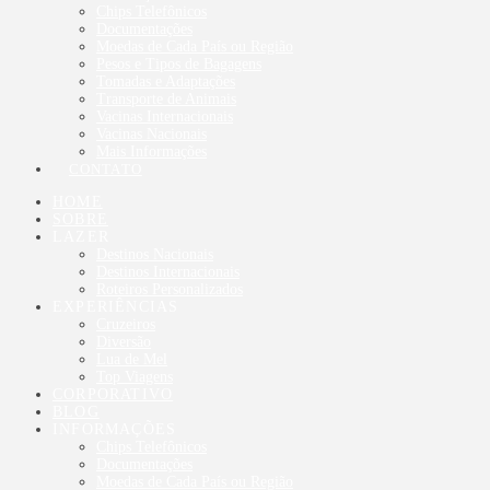
Chips Telefônicos
Documentações
Moedas de Cada País ou Região
Pesos e Tipos de Bagagens
Tomadas e Adaptações
Transporte de Animais
Vacinas Internacionais
Vacinas Nacionais
Mais Informações
CONTATO
HOME
SOBRE
LAZER
Destinos Nacionais
Destinos Internacionais
Roteiros Personalizados
EXPERIÊNCIAS
Cruzeiros
Diversão
Lua de Mel
Top Viagens
CORPORATIVO
BLOG
INFORMAÇÕES
Chips Telefônicos
Documentações
Moedas de Cada País ou Região