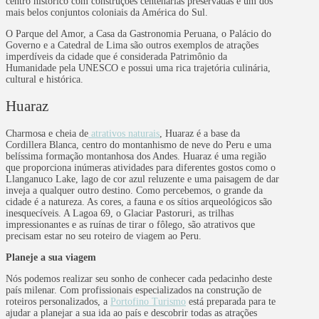
centro histórico com construções centenárias preservadas e um dos
mais belos conjuntos coloniais da América do Sul.
O Parque del Amor, a Casa da Gastronomia Peruana, o Palácio do
Governo e a Catedral de Lima são outros exemplos de atrações
imperdíveis da cidade que é considerada Patrimônio da
Humanidade pela UNESCO e possui uma rica trajetória culinária,
cultural e histórica.
Huaraz
Charmosa e cheia de
atrativos naturais
, Huaraz é a base da
Cordillera Blanca, centro do montanhismo de neve do Peru e uma
belíssima formação montanhosa dos Andes. Huaraz é uma região
que proporciona inúmeras atividades para diferentes gostos como o
Llanganuco Lake, lago de cor azul reluzente e uma paisagem de dar
inveja a qualquer outro destino. Como percebemos, o grande da
cidade é a natureza. As cores, a fauna e os sítios arqueológicos são
inesquecíveis. A Lagoa 69, o Glaciar Pastoruri, as trilhas
impressionantes e as ruínas de tirar o fôlego, são atrativos que
precisam estar no seu roteiro de viagem ao Peru.
Planeje a sua viagem
Nós podemos realizar seu sonho de conhecer cada pedacinho deste
país milenar. Com profissionais especializados na construção de
roteiros personalizados, a
Portofino Turismo
está preparada para te
ajudar a planejar a sua ida ao país e descobrir todas as atrações