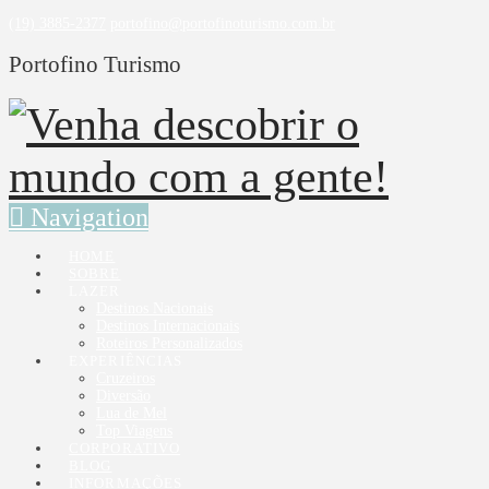
(19) 3885-2377
portofino@portofinoturismo.com.br
Portofino Turismo
Navigation
HOME
SOBRE
LAZER
Destinos Nacionais
Destinos Internacionais
Roteiros Personalizados
EXPERIÊNCIAS
Cruzeiros
Diversão
Lua de Mel
Top Viagens
CORPORATIVO
BLOG
INFORMAÇÕES