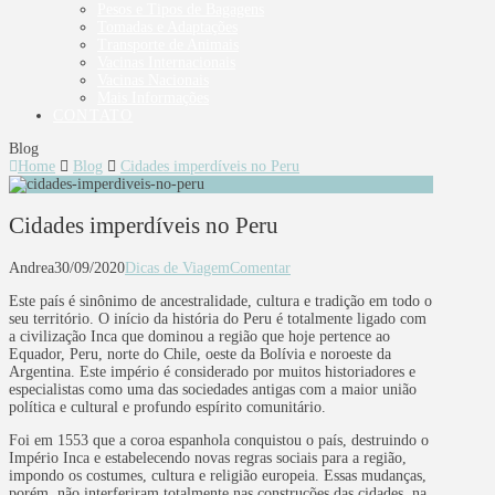
Pesos e Tipos de Bagagens
Tomadas e Adaptações
Transporte de Animais
Vacinas Internacionais
Vacinas Nacionais
Mais Informações
CONTATO
Blog
Home
Blog
Cidades imperdíveis no Peru
Cidades imperdíveis no Peru
Andrea
30/09/2020
Dicas de Viagem
Comentar
Este país é sinônimo de ancestralidade, cultura e tradição em todo o
seu território. O início da história do Peru é totalmente ligado com
a civilização Inca que dominou a região que hoje pertence ao
Equador, Peru, norte do Chile, oeste da Bolívia e noroeste da
Argentina. Este império é considerado por muitos historiadores e
especialistas como uma das sociedades antigas com a maior união
política e cultural e profundo espírito comunitário.
Foi em 1553 que a coroa espanhola conquistou o país, destruindo o
Império Inca e estabelecendo novas regras sociais para a região,
impondo os costumes, cultura e religião europeia. Essas mudanças,
porém, não interferiram totalmente nas construções das cidades, na