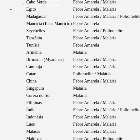
Cabo Verde
Febre Amarela / Malária
Mais Informações
CONTATO
Egito
Febre Amarela / Malária
Madagáscar
Febre Amarela / Malária / Poliomelit
Maurícia (Ilhas Maurício)
Febre Amarela
Seychelles
Febre Amarela / Poliomelite
Tanzânia
Febre Amarela / Malária
Tunísia
Febre Amarela
Armênia
Malária
Birmânia (Myanmar)
Febre Amarela / Malária
Camboja
Febre Amarela / Malária
Catar
Poliomelite / Malária
China
Febre Amarela / Malária
Singapura
Malária
Coreia do Sul
Malária
Filipinas
Febre Amarela / Malária
Índia
Febre Amarela / Malária / Poliomelit
Indonésia
Febre Amarela / Malária
Laos
Febre Amarela / Malária
Malásia
Febre Amarela / Malária
Maldivas
Febre Amarela / Poliomelite