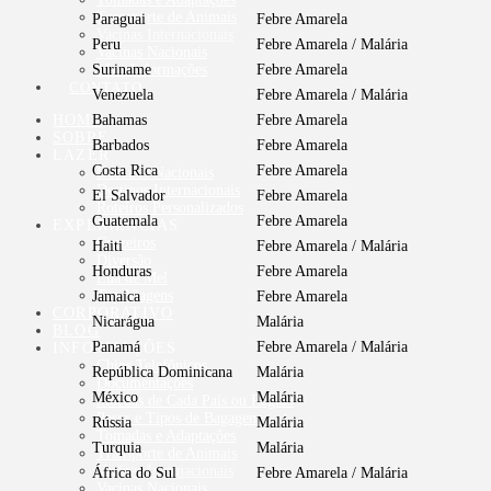
Transporte de Animais
Paraguai
Febre Amarela
Vacinas Internacionais
Peru
Febre Amarela / Malária
Vacinas Nacionais
Mais Informações
Suriname
Febre Amarela
CONTATO
Venezuela
Febre Amarela / Malária
HOME
Bahamas
Febre Amarela
SOBRE
Barbados
Febre Amarela
LAZER
Costa Rica
Febre Amarela
Destinos Nacionais
Destinos Internacionais
El Salvador
Febre Amarela
Roteiros Personalizados
Guatemala
Febre Amarela
EXPERIÊNCIAS
Cruzeiros
Haiti
Febre Amarela / Malária
Diversão
Honduras
Febre Amarela
Lua de Mel
Top Viagens
Jamaica
Febre Amarela
CORPORATIVO
Nicarágua
Malária
BLOG
Panamá
Febre Amarela / Malária
INFORMAÇÕES
Chips Telefônicos
República Dominicana
Malária
Documentações
México
Malária
Moedas de Cada País ou Região
Pesos e Tipos de Bagagens
Rússia
Malária
Tomadas e Adaptações
Turquia
Malária
Transporte de Animais
Vacinas Internacionais
África do Sul
Febre Amarela / Malária
Vacinas Nacionais