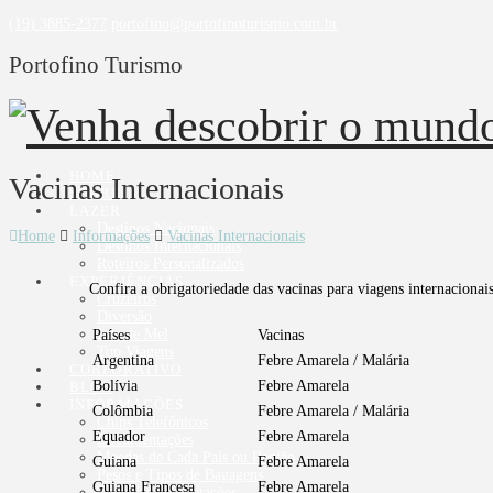
(19) 3885-2377
portofino@portofinoturismo.com.br
Portofino Turismo
HOME
Vacinas Internacionais
SOBRE
LAZER
Destinos Nacionais
Home
Informações
Vacinas Internacionais
Destinos Internacionais
Roteiros Personalizados
EXPERIÊNCIAS
Confira a obrigatoriedade das vacinas para viagens internacionais
Cruzeiros
Diversão
Lua de Mel
Países
Vacinas
Top Viagens
Argentina
Febre Amarela / Malária
CORPORATIVO
Bolívia
Febre Amarela
BLOG
INFORMAÇÕES
Colômbia
Febre Amarela / Malária
Chips Telefônicos
Equador
Febre Amarela
Documentações
Moedas de Cada País ou Região
Guiana
Febre Amarela
Pesos e Tipos de Bagagens
Guiana Francesa
Febre Amarela
Tomadas e Adaptações