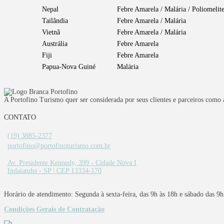
Nepal
Febre Amarela / Malária / Poliomelit
Tailândia
Febre Amarela / Malária
Vietnã
Febre Amarela / Malária
Austrália
Febre Amarela
Fiji
Febre Amarela
Papua-Nova Guiné
Malária
A Portofino Turismo quer ser considerada por seus clientes e parceiros como a
CONTATO
(19) 3885-2377
portofino@portofinoturismo.com.br
Av. Presidente Kennedy, 399 - Cidade Nova I
Indaiatuba - SP | CEP 13334-170
Horário de atendimento: Segunda à sexta-feira, das 9h às 18h e sábado das 9h
Condições Gerais de Contratação