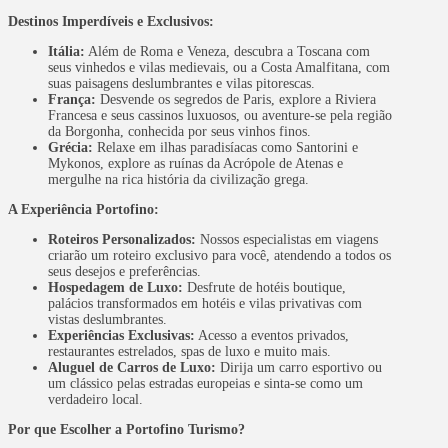
Destinos Imperdíveis e Exclusivos:
Itália:
Além de Roma e Veneza, descubra a Toscana com
seus vinhedos e vilas medievais, ou a Costa Amalfitana, com
suas paisagens deslumbrantes e vilas pitorescas.
França:
Desvende os segredos de Paris, explore a Riviera
Francesa e seus cassinos luxuosos, ou aventure-se pela região
da Borgonha, conhecida por seus vinhos finos.
Grécia:
Relaxe em ilhas paradisíacas como Santorini e
Mykonos, explore as ruínas da Acrópole de Atenas e
mergulhe na rica história da civilização grega.
A Experiência Portofino:
Roteiros Personalizados:
Nossos especialistas em viagens
criarão um roteiro exclusivo para você, atendendo a todos os
seus desejos e preferências.
Hospedagem de Luxo:
Desfrute de hotéis boutique,
palácios transformados em hotéis e vilas privativas com
vistas deslumbrantes.
Experiências Exclusivas:
Acesso a eventos privados,
restaurantes estrelados, spas de luxo e muito mais.
Aluguel de Carros de Luxo:
Dirija um carro esportivo ou
um clássico pelas estradas europeias e sinta-se como um
verdadeiro local.
Por que Escolher a Portofino Turismo?