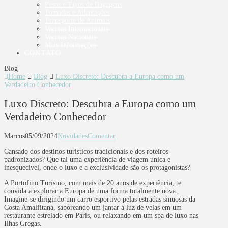
Pesos e Tipos de Bagagens
Tomadas e Adaptações
Transporte de Animais
Vacinas Internacionais
Vacinas Nacionais
Mais Informações
CONTATO
Blog
Home
Blog
Luxo Discreto: Descubra a Europa como um
Verdadeiro Conhecedor
Luxo Discreto: Descubra a Europa como um
Verdadeiro Conhecedor
Marcos
05/09/2024
Novidades
Comentar
Cansado dos destinos turísticos tradicionais e dos roteiros
padronizados? Que tal uma experiência de viagem única e
inesquecível, onde o luxo e a exclusividade são os protagonistas?
A Portofino Turismo, com mais de 20 anos de experiência, te
convida a explorar a Europa de uma forma totalmente nova.
Imagine-se dirigindo um carro esportivo pelas estradas sinuosas da
Costa Amalfitana, saboreando um jantar à luz de velas em um
restaurante estrelado em Paris, ou relaxando em um spa de luxo nas
Ilhas Gregas.