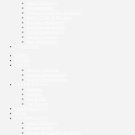
Chips Telefônicos
Documentações
Moedas de Cada País ou Região
Pesos e Tipos de Bagagens
Tomadas e Adaptações
Transporte de Animais
Vacinas Internacionais
Vacinas Nacionais
Mais Informações
CONTATO
HOME
SOBRE
LAZER
Destinos Nacionais
Destinos Internacionais
Roteiros Personalizados
EXPERIÊNCIAS
Cruzeiros
Diversão
Lua de Mel
Top Viagens
CORPORATIVO
BLOG
INFORMAÇÕES
Chips Telefônicos
Documentações
Moedas de Cada País ou Região