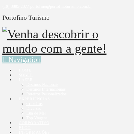
(19) 3885-2377
portofino@portofinoturismo.com.br
Portofino Turismo
Navigation
HOME
SOBRE
LAZER
Destinos Nacionais
Destinos Internacionais
Roteiros Personalizados
EXPERIÊNCIAS
Cruzeiros
Diversão
Lua de Mel
Top Viagens
CORPORATIVO
BLOG
INFORMAÇÕES