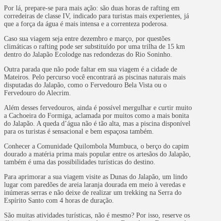
Por lá, prepare-se para mais ação: são duas horas de rafting em
corredeiras de classe IV, indicado para turistas mais experientes, já
que a força da água é mais intensa e a correnteza poderosa.
Caso sua viagem seja entre dezembro e março, por questões
climáticas o rafting pode ser substituído por uma trilha de 15 km
dentro do Jalapão Ecolodge nas redondezas do Rio Soninho.
Outra parada que não pode faltar em sua viagem é a cidade de
Mateiros. Pelo percurso você encontrará as piscinas naturais mais
disputadas do Jalapão, como o Fervedouro Bela Vista ou o
Fervedouro do Alecrim.
Além desses fervedouros, ainda é possível mergulhar e curtir muito
a Cachoeira do Formiga, aclamada por muitos como a mais bonita
do Jalapão. A queda d’água não é tão alta, mas a piscina disponível
para os turistas é sensacional e bem espaçosa também.
Conhecer a Comunidade Quilombola Mumbuca, o berço do capim
dourado a matéria prima mais popular entre os artesãos do Jalapão,
também é uma das possibilidades turísticas do destino.
Para aprimorar a sua viagem visite as Dunas do Jalapão, um lindo
lugar com paredões de areia laranja dourada em meio à veredas e
inúmeras serras e não deixe de realizar um trekking na Serra do
Espírito Santo com 4 horas de duração.
São muitas atividades turísticas, não é mesmo? Por isso, reserve os