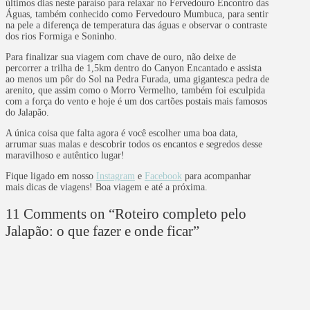
últimos dias neste paraíso para relaxar no Fervedouro Encontro das
Águas, também conhecido como Fervedouro Mumbuca, para sentir
na pele a diferença de temperatura das águas e observar o contraste
dos rios Formiga e Soninho.
Para finalizar sua viagem com chave de ouro, não deixe de
percorrer a trilha de 1,5km dentro do Canyon Encantado e assista
ao menos um pôr do Sol na Pedra Furada, uma gigantesca pedra de
arenito, que assim como o Morro Vermelho, também foi esculpida
com a força do vento e hoje é um dos cartões postais mais famosos
do Jalapão.
A única coisa que falta agora é você escolher uma boa data,
arrumar suas malas e descobrir todos os encantos e segredos desse
maravilhoso e autêntico lugar!
Fique ligado em nosso
Instagram
e
Facebook
para acompanhar
mais dicas de viagens! Boa viagem e até a próxima.
11 Comments on
“Roteiro completo pelo
Jalapão: o que fazer e onde ficar”