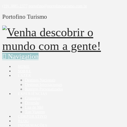
(19) 3885-2377
portofino@portofinoturismo.com.br
Portofino Turismo
Navigation
HOME
SOBRE
LAZER
Destinos Nacionais
Destinos Internacionais
Roteiros Personalizados
EXPERIÊNCIAS
Cruzeiros
Diversão
Lua de Mel
Top Viagens
CORPORATIVO
BLOG
INFORMAÇÕES