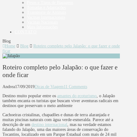
Pesos e Tipos de Bagagens
Tomadas e Adaptações
Transporte de Animais
Vacinas Internacionais
Vacinas Nacionais
Mais Informações
CONTATO
Blog
Home
Blog
Roteiro completo pelo Jalapão: o que fazer e onde
ficar
Roteiro completo pelo Jalapão: o que fazer e
onde ficar
Andrea
17/09/2019
Dicas de Viagem
11 Comments
Destino muito popular entre os
amantes do ecoturismo
, o Jalapão
também encanta os turistas que buscam viver aventuras radicais em
destinos que preservam o meio ambiente
Cachoeiras cristalinas, chapadões e dunas de terra alaranjada e
muitas piscinas naturais com água verde-esmeralda. Parece até a
descrição de um
destino internacional
, mas na verdade estamos
falando do Jalapão, uma das maiores áreas de conservação do
Tocantins, localizado em um Parque Estadual com mais de 24 mil