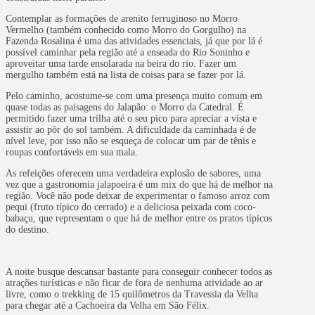
Contemplar as formações de arenito ferruginoso no Morro
Vermelho (também conhecido como Morro do Gorgulho) na
Fazenda Rosalina é uma das atividades essenciais, já que por lá é
possível caminhar pela região até a enseada do Rio Soninho e
aproveitar uma tarde ensolarada na beira do rio. Fazer um
mergulho também está na lista de coisas para se fazer por lá.
Pelo caminho, acostume-se com uma presença muito comum em
quase todas as paisagens do Jalapão: o Morro da Catedral. É
permitido fazer uma trilha até o seu pico para apreciar a vista e
assistir ao pôr do sol também. A dificuldade da caminhada é de
nível leve, por isso não se esqueça de colocar um par de tênis e
roupas confortáveis em sua mala.
As refeições oferecem uma verdadeira explosão de sabores, uma
vez que a gastronomia jalapoeira é um mix do que há de melhor na
região. Você não pode deixar de experimentar o famoso arroz com
pequi (fruto típico do cerrado) e a deliciosa peixada com coco-
babaçu, que representam o que há de melhor entre os pratos típicos
do destino.
A noite busque descansar bastante para conseguir conhecer todos as
atrações turísticas e não ficar de fora de nenhuma atividade ao ar
livre, como o trekking de 15 quilômetros da Travessia da Velha
para chegar até a Cachoeira da Velha em São Félix.