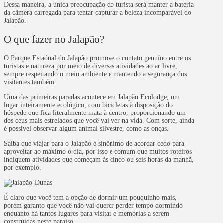
Dessa maneira, a única preocupação do turista será manter a bateria
da câmera carregada para tentar capturar a beleza incomparável do
Jalapão.
O que fazer no Jalapão?
O Parque Estadual do Jalapão promove o contato genuíno entre os
turistas e natureza por meio de diversas atividades ao ar livre,
sempre respeitando o meio ambiente e mantendo a segurança dos
visitantes também.
Uma das primeiras paradas acontece em Jalapão Ecolodge, um
lugar inteiramente ecológico, com bicicletas à disposição do
hóspede que fica literalmente mata à dentro, proporcionando um
dos céus mais estrelados que você vai ver na vida. Com sorte, ainda
é possível observar algum animal silvestre, como as onças.
Saiba que viajar para o Jalapão é sinônimo de acordar cedo para
aproveitar ao máximo o dia, por isso é comum que muitos roteiros
indiquem atividades que começam às cinco ou seis horas da manhã,
por exemplo.
É claro que você tem a opção de dormir um pouquinho mais,
porém garanto que você não vai querer perder tempo dormindo
enquanto há tantos lugares para visitar e memórias a serem
construídas neste paraíso.