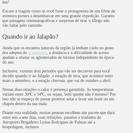
km².
Encare a viagem como se você fosse o protagonista de um filme de
aventura prestes a desembarcar em uma grande expedição. Garanto
que paisagens cinematográficas e surpresas de tirar o fôlego não
vão faltar pelo caminho.
Quando ir ao Jalapão?
Ainda que os encantos naturais da região já tenham caído no gosto
dos adeptos do
ecoturismo
, a distância e a dificuldade de acesso
ajudam a afastar os aglomerados de turistas independente da época
do ano.
Inclusive, existem dois períodos que vão ser decisivos para você
decidir quando ir ao Jalapão: a estação de seca, que acontece entre
maio a setembro, e a estação chuvosa, que vai de outubro a abril.
Nessas duas estações o calor é presença garantida. As temperaturas
variam entre 30ºC e 34ºC, ou sejam, bem quente não é mesmo? Por
isso não se esqueça de passar protetor solar e levar um boné ou um
chapéu dentro da sua mala.
Diante esta realidade, muitas pessoas escolhem um pacote que dura
entre seis a sete dias, com refeições, passeios e traslados do
Aeroporto Brigadeiro Lysias Rodrigues de Palmas
até a
hospedagem, inclusos.