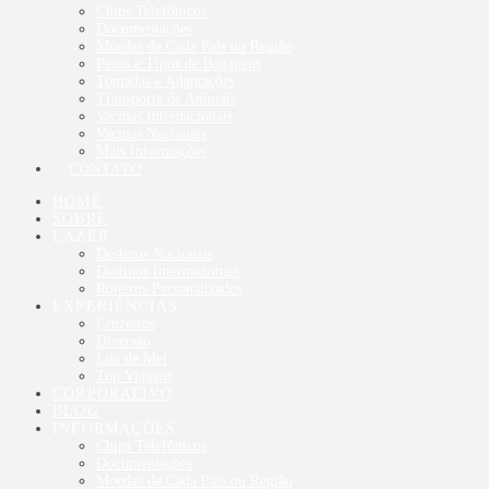
Chips Telefônicos
Documentações
Moedas de Cada País ou Região
Pesos e Tipos de Bagagens
Tomadas e Adaptações
Transporte de Animais
Vacinas Internacionais
Vacinas Nacionais
Mais Informações
CONTATO
HOME
SOBRE
LAZER
Destinos Nacionais
Destinos Internacionais
Roteiros Personalizados
EXPERIÊNCIAS
Cruzeiros
Diversão
Lua de Mel
Top Viagens
CORPORATIVO
BLOG
INFORMAÇÕES
Chips Telefônicos
Documentações
Moedas de Cada País ou Região