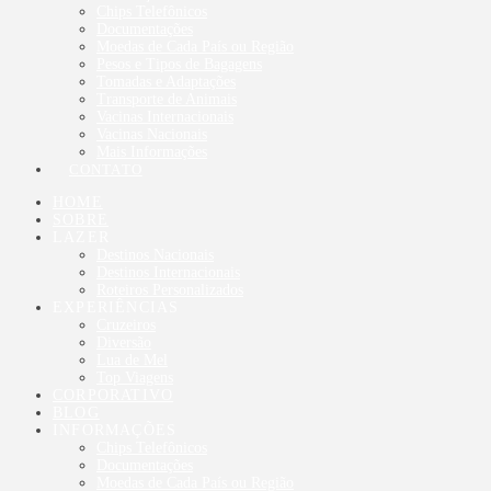
Chips Telefônicos
Documentações
Moedas de Cada País ou Região
Pesos e Tipos de Bagagens
Tomadas e Adaptações
Transporte de Animais
Vacinas Internacionais
Vacinas Nacionais
Mais Informações
CONTATO
HOME
SOBRE
LAZER
Destinos Nacionais
Destinos Internacionais
Roteiros Personalizados
EXPERIÊNCIAS
Cruzeiros
Diversão
Lua de Mel
Top Viagens
CORPORATIVO
BLOG
INFORMAÇÕES
Chips Telefônicos
Documentações
Moedas de Cada País ou Região