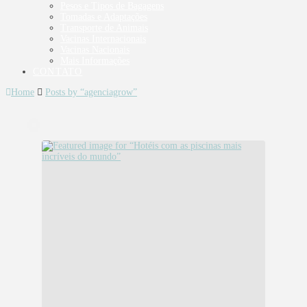
Pesos e Tipos de Bagagens
Tomadas e Adaptações
Transporte de Animais
Vacinas Internacionais
Vacinas Nacionais
Mais Informações
CONTATO
Home
Posts by “agenciagrow”