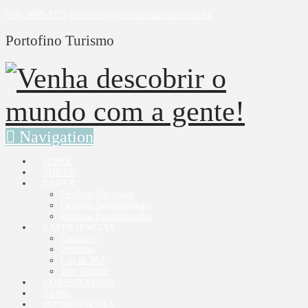
(19) 3885-2377
portofino@portofinoturismo.com.br
Portofino Turismo
Navigation
HOME
SOBRE
LAZER
Destinos Nacionais
Destinos Internacionais
Roteiros Personalizados
EXPERIÊNCIAS
Cruzeiros
Diversão
Lua de Mel
Top Viagens
CORPORATIVO
BLOG
INFORMAÇÕES