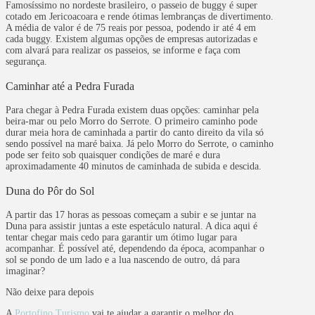
Famosíssimo no nordeste brasileiro, o passeio de buggy é super
cotado em Jericoacoara e rende ótimas lembranças de divertimento.
A média de valor é de 75 reais por pessoa, podendo ir até 4 em
cada buggy. Existem algumas opções de empresas autorizadas e
com alvará para realizar os passeios, se informe e faça com
segurança.
Caminhar até a Pedra Furada
Para chegar à Pedra Furada existem duas opções: caminhar pela
beira-mar ou pelo Morro do Serrote. O primeiro caminho pode
durar meia hora de caminhada a partir do canto direito da vila só
sendo possível na maré baixa. Já pelo Morro do Serrote, o caminho
pode ser feito sob quaisquer condições de maré e dura
aproximadamente 40 minutos de caminhada de subida e descida.
Duna do Pôr do Sol
A partir das 17 horas as pessoas começam a subir e se juntar na
Duna para assistir juntas a este espetáculo natural. A dica aqui é
tentar chegar mais cedo para garantir um ótimo lugar para
acompanhar. É possível até, dependendo da época, acompanhar o
sol se pondo de um lado e a lua nascendo de outro, dá para
imaginar?
Não deixe para depois
A
Portofino Turismo
vai te ajudar a garantir o melhor do