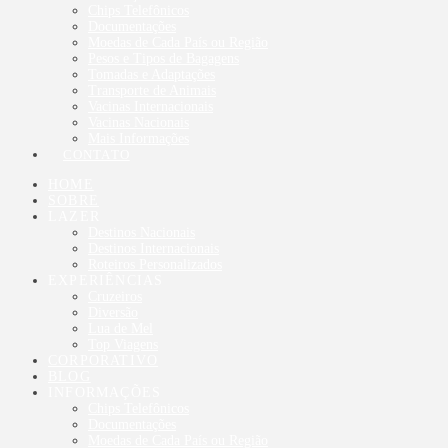
Chips Telefônicos
Documentações
Moedas de Cada País ou Região
Pesos e Tipos de Bagagens
Tomadas e Adaptações
Transporte de Animais
Vacinas Internacionais
Vacinas Nacionais
Mais Informações
CONTATO
HOME
SOBRE
LAZER
Destinos Nacionais
Destinos Internacionais
Roteiros Personalizados
EXPERIÊNCIAS
Cruzeiros
Diversão
Lua de Mel
Top Viagens
CORPORATIVO
BLOG
INFORMAÇÕES
Chips Telefônicos
Documentações
Moedas de Cada País ou Região