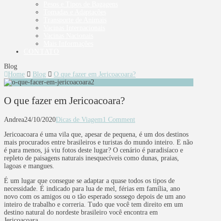
Pesos e Tipos de Bagagens
Tomadas e Adaptações
Transporte de Animais
Vacinas Internacionais
Vacinas Nacionais
Mais Informações
CONTATO
Blog
Home
Blog
O que fazer em Jericoacoara?
O que fazer em Jericoacoara?
Andrea
24/10/2020
Dicas de Viagem
1 Comment
Jericoacoara é uma vila que, apesar de pequena, é um dos destinos
mais procurados entre brasileiros e turistas do mundo inteiro. E não
é para menos, já viu fotos deste lugar? O cenário é paradisíaco e
repleto de paisagens naturais inesquecíveis como dunas, praias,
lagoas e mangues.
É um lugar que consegue se adaptar a quase todos os tipos de
necessidade. É indicado para lua de mel, férias em família, ano
novo com os amigos ou o tão esperado sossego depois de um ano
inteiro de trabalho e correria. Tudo que você tem direito em um
destino natural do nordeste brasileiro você encontra em
Jericoacoara.