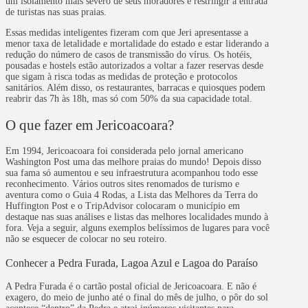
um isolamento mais severo de seus moradores e restringir a entrada
de turistas nas suas praias.
Essas medidas inteligentes fizeram com que Jeri apresentasse a
menor taxa de letalidade e mortalidade do estado e estar liderando a
redução do número de casos de transmissão do vírus. Os hotéis,
pousadas e hostels estão autorizados a voltar a fazer reservas desde
que sigam à risca todas as medidas de proteção e protocolos
sanitários. Além disso, os restaurantes, barracas e quiosques podem
reabrir das 7h às 18h, mas só com 50% da sua capacidade total.
O que fazer em Jericoacoara?
Em 1994, Jericoacoara foi considerada pelo jornal americano
Washington Post uma das melhore praias do mundo! Depois disso
sua fama só aumentou e seu infraestrutura acompanhou todo esse
reconhecimento. Vários outros sites renomados de turismo e
aventura como o Guia 4 Rodas, a Lista das Melhores da Terra do
Huffington Post e o TripAdvisor colocaram o município em
destaque nas suas análises e listas das melhores localidades mundo à
fora. Veja a seguir, alguns exemplos belíssimos de lugares para você
não se esquecer de colocar no seu roteiro.
Conhecer a Pedra Furada, Lagoa Azul e Lagoa do Paraíso
A Pedra Furada é o cartão postal oficial de Jericoacoara. E não é
exagero, do meio de junho até o final do mês de julho, o pôr do sol