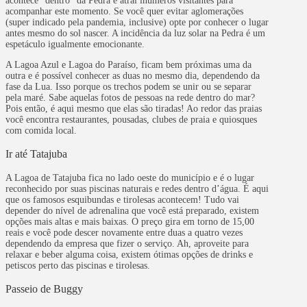
acontece “dentro” da Pedra e atrai inúmeros visitantes para
acompanhar este momento. Se você quer evitar aglomerações
(super indicado pela pandemia, inclusive) opte por conhecer o lugar
antes mesmo do sol nascer. A incidência da luz solar na Pedra é um
espetáculo igualmente emocionante.
A Lagoa Azul e Lagoa do Paraíso, ficam bem próximas uma da
outra e é possível conhecer as duas no mesmo dia, dependendo da
fase da Lua. Isso porque os trechos podem se unir ou se separar
pela maré. Sabe aquelas fotos de pessoas na rede dentro do mar?
Pois então, é aqui mesmo que elas são tiradas! Ao redor das praias
você encontra restaurantes, pousadas, clubes de praia e quiosques
com comida local.
Ir até Tatajuba
A Lagoa de Tatajuba fica no lado oeste do município e é o lugar
reconhecido por suas piscinas naturais e redes dentro d’água. É aqui
que os famosos esquibundas e tirolesas acontecem! Tudo vai
depender do nível de adrenalina que você está preparado, existem
opções mais altas e mais baixas. O preço gira em torno de 15,00
reais e você pode descer novamente entre duas a quatro vezes
dependendo da empresa que fizer o serviço. Ah, aproveite para
relaxar e beber alguma coisa, existem ótimas opções de drinks e
petiscos perto das piscinas e tirolesas.
Passeio de Buggy