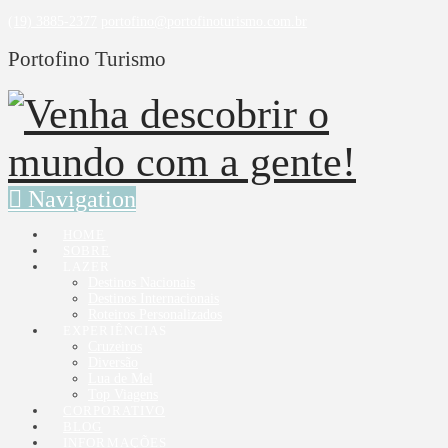
(19) 3885-2377
portofino@portofinoturismo.com.br
Portofino Turismo
Navigation
HOME
SOBRE
LAZER
Destinos Nacionais
Destinos Internacionais
Roteiros Personalizados
EXPERIÊNCIAS
Cruzeiros
Diversão
Lua de Mel
Top Viagens
CORPORATIVO
BLOG
INFORMAÇÕES