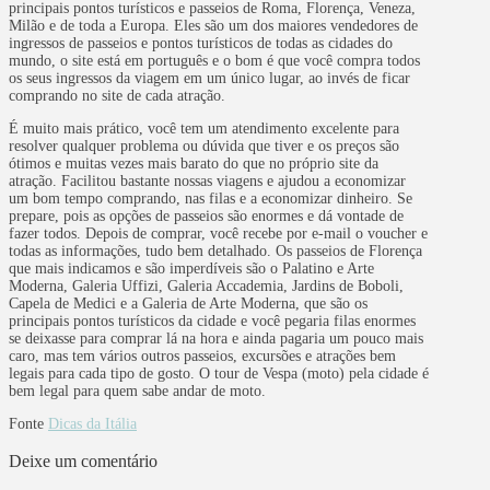
principais pontos turísticos e passeios de Roma, Florença, Veneza,
Milão e de toda a Europa. Eles são um dos maiores vendedores de
ingressos de passeios e pontos turísticos de todas as cidades do
mundo, o site está em português e o bom é que você compra todos
os seus ingressos da viagem em um único lugar, ao invés de ficar
comprando no site de cada atração.
É muito mais prático, você tem um atendimento excelente para
resolver qualquer problema ou dúvida que tiver e os preços são
ótimos e muitas vezes mais barato do que no próprio site da
atração. Facilitou bastante nossas viagens e ajudou a economizar
um bom tempo comprando, nas filas e a economizar dinheiro. Se
prepare, pois as opções de passeios são enormes e dá vontade de
fazer todos. Depois de comprar, você recebe por e-mail o voucher e
todas as informações, tudo bem detalhado. Os passeios de Florença
que mais indicamos e são imperdíveis são o Palatino e Arte
Moderna, Galeria Uffizi, Galeria Accademia, Jardins de Boboli,
Capela de Medici e a Galeria de Arte Moderna, que são os
principais pontos turísticos da cidade e você pegaria filas enormes
se deixasse para comprar lá na hora e ainda pagaria um pouco mais
caro, mas tem vários outros passeios, excursões e atrações bem
legais para cada tipo de gosto. O tour de Vespa (moto) pela cidade é
bem legal para quem sabe andar de moto.
Fonte
Dicas da Itália
Deixe um comentário