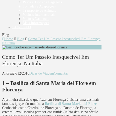
Pesos e Tipos de Bagagens
Tomadas e Adaptações
Transporte de Animais
Vacinas Internacionais
Vacinas Nacionais
Mais Informações
CONTATO
Blog
Home
Blog
Como Ter Um Passeio Inesquecível Em Florença,
Na Itália
Como Ter Um Passeio Inesquecível Em
Florença, Na Itália
Andrea
27/12/2018
Dicas de Viagem
Comentar
1 – Basilica di Santa Maria del Fiore em
Florença
A primeira dica de o que fazer em Florença é visitar uma das mais
famosas igrejas do mundo, a
Basílica di Santa Maria del Fiore
.
Conhecida como Catedral de Florença ou Duomo de Florença, a
catedral levou séculos para ser construída (início deu-se no século