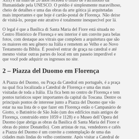
XIII) e há mais de 20 anos recebeu o título de Patrimônio da
Humanidade pela UNESCO. O prédio é simplesmente maravilhoso,
cheio de detalhes e uma das obras da arte gótica já arquitetadas
mais importantes e que hoje é cartão-postal de Florença. Não deixe
de visitá-lo, porque este atrativo é totalmente inesquecível por lá.
O legal é que a Basílica di Santa Maria del Fiore está situada no
Centro Histórico de Florença e seu interior é um convite para belas
fotos, com destaque aos vitrais que compõem a arquitetura que são
os maiores em seu gênero na Itália e remetem ao Velho e ao Novo
Testamento da Bíblia. É possível entrar de graça na catedral e até
mesmo visitar outras partes do local em um passeio imperdível e
que você pode adquirir os ingressos no site.
2 – Piazza del Duomo em Florença
A Piazza del Duomo, ou Praça da Catedral em português, é a praça
na qual fica localizada a Catedral de Florença e uma das mais
visitadas de toda a Itália. Ela fica bem no centro de Florença e tem
pontos turísticos super importantes da capital da Toscana. Dentre os
principais pontos de interesse junto a Piazza del Duomo que vão
estar na sua lista de o que fazer em Florença estão o Campanário de
Giotto, o Batistério de São João (um dos edifícios mais antigos de
Florença, construído entre 1059 e 1128) e o Museo dell’Opera del
Duomo (que abriga as obras da Basilica di Santa Maria del Fiore e
obras do pintor Donatello). Com artistas de rua, vendedores e cafés
a Piazza del Duomo é um convite a contemplação de uma das
cidades mais lindas do velho continente. Após visitar a Catedral de