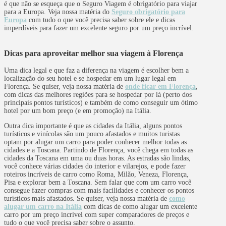
é que não se esqueça que o Seguro Viagem é obrigatório para viajar
para a Europa. Veja nossa matéria do
Seguro obrigatório para
Europa
com tudo o que você precisa saber sobre ele e dicas
imperdíveis para fazer um excelente seguro por um preço incrível.
Dicas para aproveitar melhor sua viagem à Florença
Uma dica legal e que faz a diferença na viagem é escolher bem a
localização do seu hotel e se hospedar em um lugar legal em
Florença. Se quiser, veja nossa matéria de
onde ficar em Florença
,
com dicas das melhores regiões para se hospedar por lá (perto dos
principais pontos turísticos) e também de como conseguir um ótimo
hotel por um bom preço (e em promoção) na Itália.
Outra dica importante é que as cidades da Itália, alguns pontos
turísticos e vinícolas são um pouco afastados e muitos turistas
optam por alugar um carro para poder conhecer melhor todas as
cidades e a Toscana. Partindo de Florença, você chega em todas as
cidades da Toscana em uma ou duas horas. As estradas são lindas,
você conhece várias cidades do interior e vilarejos, e pode fazer
roteiros incríveis de carro como Roma, Milão, Veneza, Florença,
Pisa e explorar bem a Toscana. Sem falar que com um carro você
consegue fazer compras com mais facilidades e conhecer os pontos
turísticos mais afastados. Se quiser, veja nossa matéria de
como
alugar um carro na Itália
com dicas de como alugar um excelente
carro por um preço incrível com super comparadores de preços e
tudo o que você precisa saber sobre o assunto.