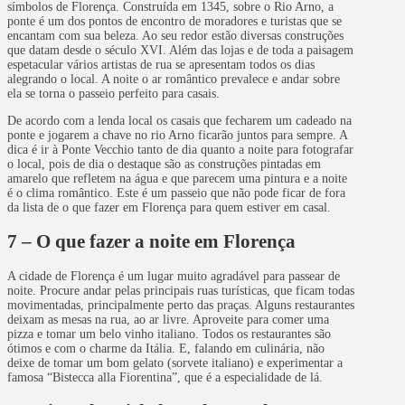
símbolos de Florença. Construída em 1345, sobre o Rio Arno, a
ponte é um dos pontos de encontro de moradores e turistas que se
encantam com sua beleza. Ao seu redor estão diversas construções
que datam desde o século XVI. Além das lojas e de toda a paisagem
espetacular vários artistas de rua se apresentam todos os dias
alegrando o local. A noite o ar romântico prevalece e andar sobre
ela se torna o passeio perfeito para casais.
De acordo com a lenda local os casais que fecharem um cadeado na
ponte e jogarem a chave no rio Arno ficarão juntos para sempre. A
dica é ir à Ponte Vecchio tanto de dia quanto a noite para fotografar
o local, pois de dia o destaque são as construções pintadas em
amarelo que refletem na água e que parecem uma pintura e a noite
é o clima romântico. Este é um passeio que não pode ficar de fora
da lista de o que fazer em Florença para quem estiver em casal.
7 – O que fazer a noite em Florença
A cidade de Florença é um lugar muito agradável para passear de
noite. Procure andar pelas principais ruas turísticas, que ficam todas
movimentadas, principalmente perto das praças. Alguns restaurantes
deixam as mesas na rua, ao ar livre. Aproveite para comer uma
pizza e tomar um belo vinho italiano. Todos os restaurantes são
ótimos e com o charme da Itália. E, falando em culinária, não
deixe de tomar um bom gelato (sorvete italiano) e experimentar a
famosa “Bistecca alla Fiorentina”, que é a especialidade de lá.