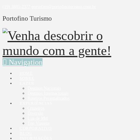
(19) 3885-2377
portofino@portofinoturismo.com.br
Portofino Turismo
Navigation
HOME
SOBRE
LAZER
Destinos Nacionais
Destinos Internacionais
Roteiros Personalizados
EXPERIÊNCIAS
Cruzeiros
Diversão
Lua de Mel
Top Viagens
CORPORATIVO
BLOG
INFORMAÇÕES