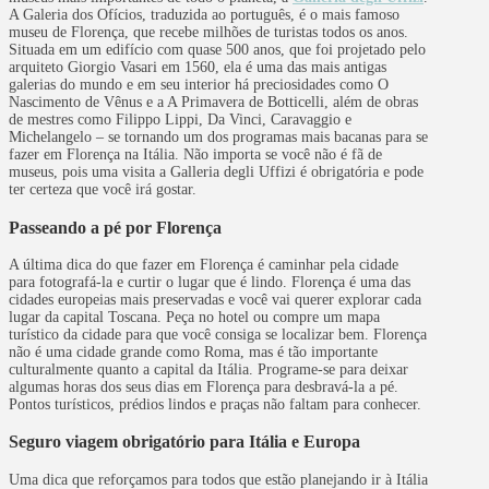
A Galeria dos Ofícios, traduzida ao português, é o mais famoso
museu de Florença, que recebe milhões de turistas todos os anos.
Situada em um edifício com quase 500 anos, que foi projetado pelo
arquiteto Giorgio Vasari em 1560, ela é uma das mais antigas
galerias do mundo e em seu interior há preciosidades como O
Nascimento de Vênus e a A Primavera de Botticelli, além de obras
de mestres como Filippo Lippi, Da Vinci, Caravaggio e
Michelangelo – se tornando um dos programas mais bacanas para se
fazer em Florença na Itália. Não importa se você não é fã de
museus, pois uma visita a Galleria degli Uffizi é obrigatória e pode
ter certeza que você irá gostar.
Passeando a pé por Florença
A última dica do que fazer em Florença é caminhar pela cidade
para fotografá-la e curtir o lugar que é lindo. Florença é uma das
cidades europeias mais preservadas e você vai querer explorar cada
lugar da capital Toscana. Peça no hotel ou compre um mapa
turístico da cidade para que você consiga se localizar bem. Florença
não é uma cidade grande como Roma, mas é tão importante
culturalmente quanto a capital da Itália. Programe-se para deixar
algumas horas dos seus dias em Florença para desbravá-la a pé.
Pontos turísticos, prédios lindos e praças não faltam para conhecer.
Seguro viagem obrigatório para Itália e Europa
Uma dica que reforçamos para todos que estão planejando ir à Itália