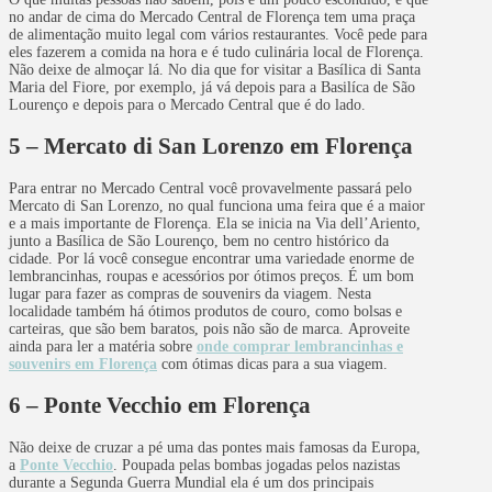
no andar de cima do Mercado Central de Florença tem uma praça
de alimentação muito legal com vários restaurantes. Você pede para
eles fazerem a comida na hora e é tudo culinária local de Florença.
Não deixe de almoçar lá. No dia que for visitar a Basílica di Santa
Maria del Fiore, por exemplo, já vá depois para a Basilíca de São
Lourenço e depois para o Mercado Central que é do lado.
5 – Mercato di San Lorenzo em Florença
Para entrar no Mercado Central você provavelmente passará pelo
Mercato di San Lorenzo, no qual funciona uma feira que é a maior
e a mais importante de Florença. Ela se inicia na Via dell’Ariento,
junto a Basílica de São Lourenço, bem no centro histórico da
cidade. Por lá você consegue encontrar uma variedade enorme de
lembrancinhas, roupas e acessórios por ótimos preços. É um bom
lugar para fazer as compras de souvenirs da viagem. Nesta
localidade também há ótimos produtos de couro, como bolsas e
carteiras, que são bem baratos, pois não são de marca. Aproveite
ainda para ler a matéria sobre
onde comprar lembrancinhas e
souvenirs em Florença
com ótimas dicas para a sua viagem.
6 – Ponte Vecchio em Florença
Não deixe de cruzar a pé uma das pontes mais famosas da Europa,
a
Ponte Vecchio
. Poupada pelas bombas jogadas pelos nazistas
durante a Segunda Guerra Mundial ela é um dos principais