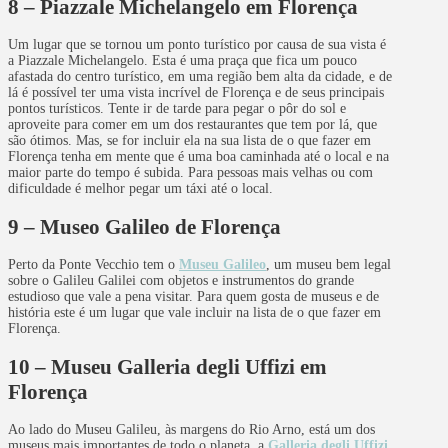
8 – Piazzale Michelangelo em Florença
Um lugar que se tornou um ponto turístico por causa de sua vista é
a Piazzale Michelangelo. Esta é uma praça que fica um pouco
afastada do centro turístico, em uma região bem alta da cidade, e de
lá é possível ter uma vista incrível de Florença e de seus principais
pontos turísticos. Tente ir de tarde para pegar o pôr do sol e
aproveite para comer em um dos restaurantes que tem por lá, que
são ótimos. Mas, se for incluir ela na sua lista de o que fazer em
Florença tenha em mente que é uma boa caminhada até o local e na
maior parte do tempo é subida. Para pessoas mais velhas ou com
dificuldade é melhor pegar um táxi até o local.
9 – Museo Galileo de Florença
Perto da Ponte Vecchio tem o
Museu Galileo
, um museu bem legal
sobre o Galileu Galilei com objetos e instrumentos do grande
estudioso que vale a pena visitar. Para quem gosta de museus e de
história este é um lugar que vale incluir na lista de o que fazer em
Florença.
10 – Museu Galleria degli Uffizi em
Florença
Ao lado do Museu Galileu, às margens do Rio Arno, está um dos
museus mais importantes de todo o planeta, a
Galleria degli Uffizi
.