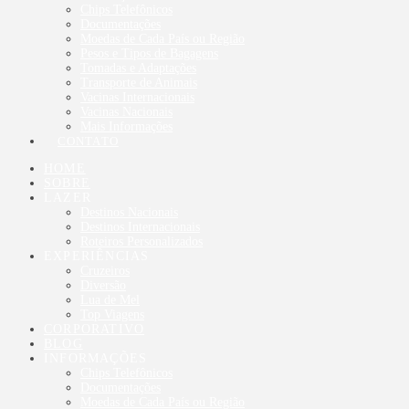
Chips Telefônicos
Documentações
Moedas de Cada País ou Região
Pesos e Tipos de Bagagens
Tomadas e Adaptações
Transporte de Animais
Vacinas Internacionais
Vacinas Nacionais
Mais Informações
CONTATO
HOME
SOBRE
LAZER
Destinos Nacionais
Destinos Internacionais
Roteiros Personalizados
EXPERIÊNCIAS
Cruzeiros
Diversão
Lua de Mel
Top Viagens
CORPORATIVO
BLOG
INFORMAÇÕES
Chips Telefônicos
Documentações
Moedas de Cada País ou Região