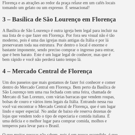
Florença e as atrações ao redor da praça relaxe em um cafés locais
tomando um gelato ou um expresso. É sensacional!
3 – Basílica de São Lourenço em Florença
A Basílica de São Lourenço é outra igreja bem legal para incluir na
sua lista de o que fazer em Florença. Por fora seu visual não é tão
moderno, pois é uma das igrejas mais antigas da Itália e por lá
preservaram toda sua estrutura. Por dentro o local é enorme e
bastante imponente, sendo preciso comprar o ingresso para entrar,
que é bem barato. Este é um lugar legal de conhecer, mas que é
bem rápido e você não perderá tanto tempo lá.
4 – Mercado Central de Florença
Um dos passeios que mais gostamos de fazer foi conhecer e comer
dentro do Mercado Central em Florença. Bem perto da Basílica de
São Lourenço tem uma rua fechada com uma feira, chamada de
Mercato di San Lorenzo, com várias barracas que vendem roupas,
bolsas de couro e vários itens legais da Itália. Entrando nessa rua
você vai encontrar o Mercado Central de Florença, que é um lugar
lindo e super especial. No andar de baixo ele reserva dezenas de
lojas que vendem todo o tipo de especiaria e comida italiana. É
uma delícia e o melhor lugar para comprar comida, molhos e
temperos para levar para o Brasil.
O que muitas pessoas não sabem, pois é um pouco escondido, é que