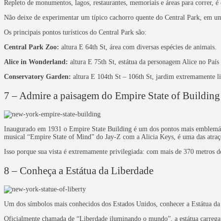
Repleto de monumentos, lagos, restaurantes, memoriais e áreas para correr, é
Não deixe de experimentar um típico cachorro quente do Central Park, em u
Os principais pontos turísticos do Central Park são:
Central Park Zoo:
altura E 64th St, área com diversas espécies de animais.
Alice in Wonderland:
altura E 75th St, estátua da personagem Alice no País
Conservatory Garden:
altura E 104th St – 106th St, jardim extremamente l
7 – Admire a paisagem do Empire State of Building
Inaugurado em 1931 o Empire State Building é um dos pontos mais emblemát
musical “Empire State of Mind” do Jay-Z com a Alicia Keys, é uma das atraç
Isso porque sua vista é extremamente privilegiada: com mais de 370 metros de 
8 – Conheça a Estátua da Liberdade
Um dos símbolos mais conhecidos dos Estados Unidos, conhecer a Estátua da
Oficialmente chamada de “Liberdade iluminando o mundo”, a estátua carreg