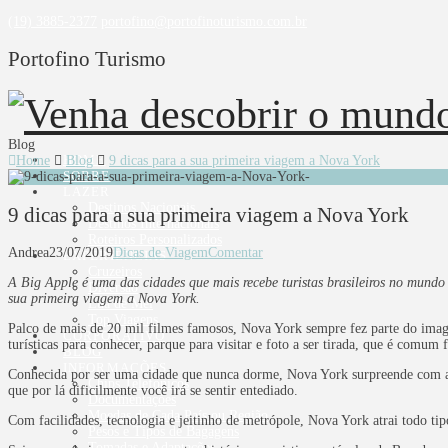
(19) 3885-2377
portofino@portofinoturismo.com.br
Portofino Turismo
Blog
HOME
Home
Blog
9 dicas para a sua primeira viagem a Nova York
SOBRE
LAZER
Destinos Nacionais
9 dicas para a sua primeira viagem a Nova York
Destinos Internacionais
Roteiros Personalizados
Andrea
23/07/2019
Dicas de Viagem
Comentar
EXPERIÊNCIAS
Cruzeiros
A Big Apple é uma das cidades que mais recebe turistas brasileiros no mundo
Diversão
sua primeira viagem a Nova York.
Lua de Mel
Top Viagens
Palco de mais de 20 mil filmes famosos, Nova York sempre fez parte do imagi
CORPORATIVO
turísticas para conhecer, parque para visitar e foto a ser tirada, que é comum 
BLOG
INFORMAÇÕES
Conhecida por ser uma cidade que nunca dorme, Nova York surpreende com ati
Chips Telefônicos
que por lá dificilmente você irá se sentir entediado.
Documentações
Moedas de Cada País ou Região
Com facilidades, tecnologia e jeitinho de metrópole, Nova York atrai todo tip
Pesos e Tipos de Bagagens
Tomadas e Adaptações