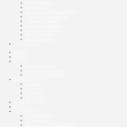
Chips Telefônicos
Documentações
Moedas de Cada País ou Região
Pesos e Tipos de Bagagens
Tomadas e Adaptações
Transporte de Animais
Vacinas Internacionais
Vacinas Nacionais
Mais Informações
CONTATO
HOME
SOBRE
LAZER
Destinos Nacionais
Destinos Internacionais
Roteiros Personalizados
EXPERIÊNCIAS
Cruzeiros
Diversão
Lua de Mel
Top Viagens
CORPORATIVO
BLOG
INFORMAÇÕES
Chips Telefônicos
Documentações
Moedas de Cada País ou Região