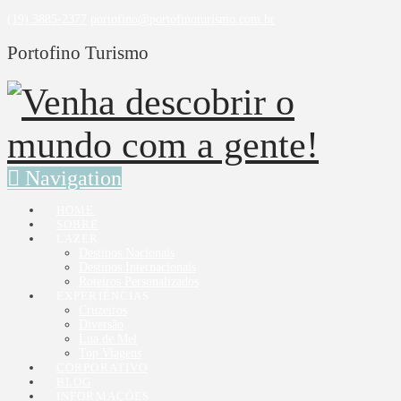
(19) 3885-2377
portofino@portofinoturismo.com.br
Portofino Turismo
Navigation
HOME
SOBRE
LAZER
Destinos Nacionais
Destinos Internacionais
Roteiros Personalizados
EXPERIÊNCIAS
Cruzeiros
Diversão
Lua de Mel
Top Viagens
CORPORATIVO
BLOG
INFORMAÇÕES