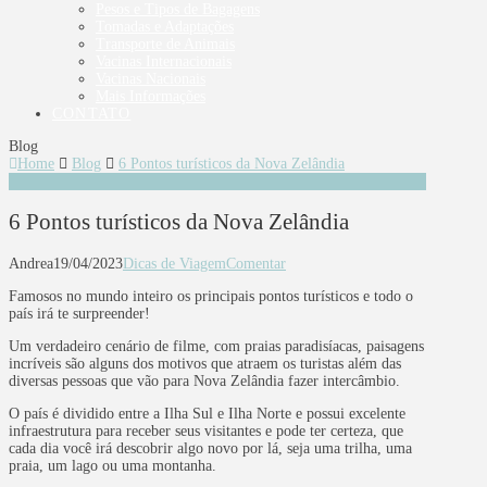
Pesos e Tipos de Bagagens
Tomadas e Adaptações
Transporte de Animais
Vacinas Internacionais
Vacinas Nacionais
Mais Informações
CONTATO
Blog
Home
Blog
6 Pontos turísticos da Nova Zelândia
6 Pontos turísticos da Nova Zelândia
Andrea
19/04/2023
Dicas de Viagem
Comentar
Famosos no mundo inteiro os principais pontos turísticos e todo o
país irá te surpreender!
Um verdadeiro cenário de filme, com praias paradisíacas, paisagens
incríveis são alguns dos motivos que atraem os turistas além das
diversas pessoas que vão para Nova Zelândia fazer intercâmbio.
O país é dividido entre a Ilha Sul e Ilha Norte e possui excelente
infraestrutura para receber seus visitantes e pode ter certeza, que
cada dia você irá descobrir algo novo por lá, seja uma trilha, uma
praia, um lago ou uma montanha.