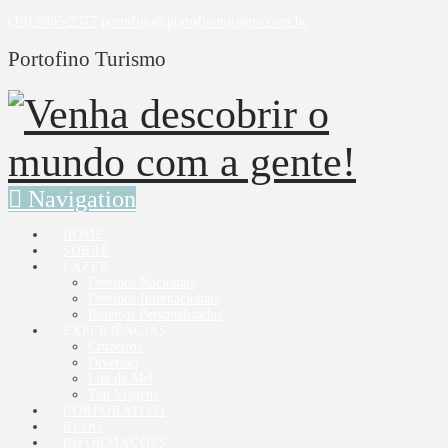
(19) 3885-2377
portofino@portofinoturismo.com.br
Portofino Turismo
Navigation
HOME
SOBRE
LAZER
Destinos Nacionais
Destinos Internacionais
Roteiros Personalizados
EXPERIÊNCIAS
Cruzeiros
Diversão
Lua de Mel
Top Viagens
CORPORATIVO
BLOG
INFORMAÇÕES