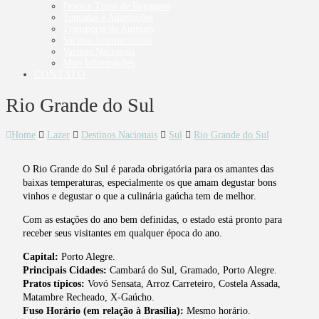
Pesos e Tipos de Bagagens
Tomadas e Adaptações
Transporte de Animais
Vacinas Internacionais
Vacinas Nacionais
Mais Informações
CONTATO
Rio Grande do Sul
Home
Lazer
Destinos Nacionais
Sul
Rio Grande do Sul
O Rio Grande do Sul é parada obrigatória para os amantes das
baixas temperaturas, especialmente os que amam degustar bons
vinhos e degustar o que a culinária gaúcha tem de melhor.
Com as estações do ano bem definidas, o estado está pronto para
receber seus visitantes em qualquer época do ano.
Capital:
Porto Alegre.
Principais Cidades:
Cambará do Sul, Gramado, Porto Alegre.
Pratos típicos:
Vovó Sensata, Arroz Carreteiro, Costela Assada,
Matambre Recheado, X-Gaúcho.
Fuso Horário (em relação à Brasília):
Mesmo horário.