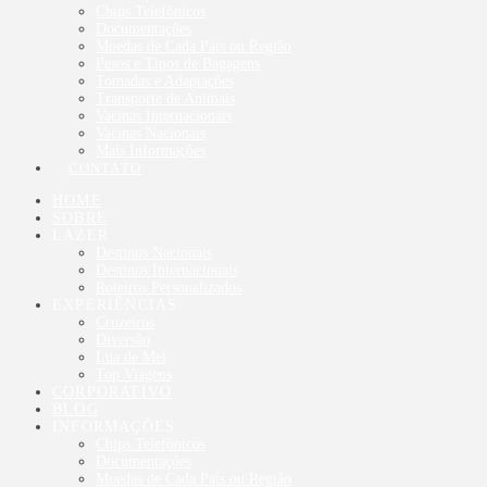
Chips Telefônicos
Documentações
Moedas de Cada País ou Região
Pesos e Tipos de Bagagens
Tomadas e Adaptações
Transporte de Animais
Vacinas Internacionais
Vacinas Nacionais
Mais Informações
CONTATO
HOME
SOBRE
LAZER
Destinos Nacionais
Destinos Internacionais
Roteiros Personalizados
EXPERIÊNCIAS
Cruzeiros
Diversão
Lua de Mel
Top Viagens
CORPORATIVO
BLOG
INFORMAÇÕES
Chips Telefônicos
Documentações
Moedas de Cada País ou Região