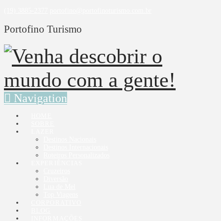
(19) 3885-2377
portofino@portofinoturismo.com.br
Portofino Turismo
Navigation
HOME
SOBRE
LAZER
Destinos Nacionais
Destinos Internacionais
Roteiros Personalizados
EXPERIÊNCIAS
Cruzeiros
Diversão
Lua de Mel
Top Viagens
CORPORATIVO
BLOG
INFORMAÇÕES