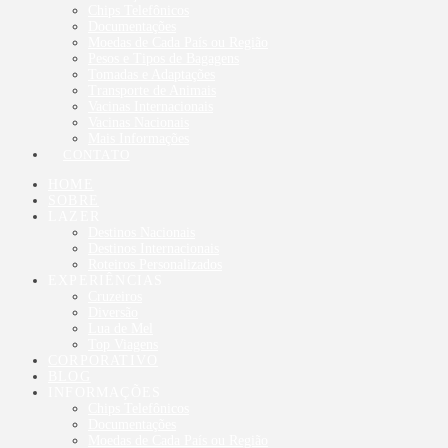
Chips Telefônicos
Documentações
Moedas de Cada País ou Região
Pesos e Tipos de Bagagens
Tomadas e Adaptações
Transporte de Animais
Vacinas Internacionais
Vacinas Nacionais
Mais Informações
CONTATO
HOME
SOBRE
LAZER
Destinos Nacionais
Destinos Internacionais
Roteiros Personalizados
EXPERIÊNCIAS
Cruzeiros
Diversão
Lua de Mel
Top Viagens
CORPORATIVO
BLOG
INFORMAÇÕES
Chips Telefônicos
Documentações
Moedas de Cada País ou Região