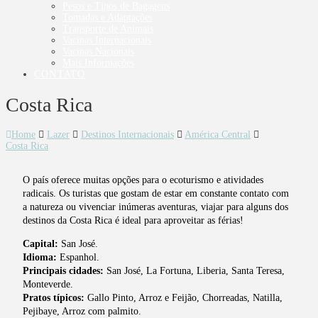
Pesos e Tipos de Bagagens
Tomadas e Adaptações
Transporte de Animais
Vacinas Internacionais
Vacinas Nacionais
Mais Informações
CONTATO
Costa Rica
Home
Lazer
Destinos Internacionais
América Central
Costa Rica
O país oferece muitas opções para o ecoturismo e atividades
radicais. Os turistas que gostam de estar em constante contato com
a natureza ou vivenciar inúmeras aventuras, viajar para alguns dos
destinos da Costa Rica é ideal para aproveitar as férias!
Capital:
San José.
Idioma:
Espanhol.
Principais cidades:
San José, La Fortuna, Liberia, Santa Teresa,
Monteverde.
Pratos típicos:
Gallo Pinto, Arroz e Feijão, Chorreadas, Natilla,
Pejibaye, Arroz com palmito.