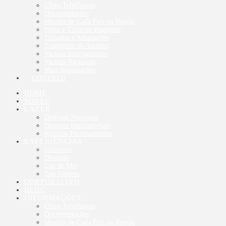
Chips Telefônicos
Documentações
Moedas de Cada País ou Região
Pesos e Tipos de Bagagens
Tomadas e Adaptações
Transporte de Animais
Vacinas Internacionais
Vacinas Nacionais
Mais Informações
CONTATO
HOME
SOBRE
LAZER
Destinos Nacionais
Destinos Internacionais
Roteiros Personalizados
EXPERIÊNCIAS
Cruzeiros
Diversão
Lua de Mel
Top Viagens
CORPORATIVO
BLOG
INFORMAÇÕES
Chips Telefônicos
Documentações
Moedas de Cada País ou Região