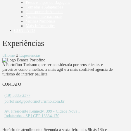
Pesos e Tipos de Bagagens
Tomadas e Adaptações
Transporte de Animais
Vacinas Internacionais
Vacinas Nacionais
Mais Informações
CONTATO
Experiências
Home
Experiências
A Portofino Turismo quer ser considerada por seus clientes e
parceiros como a melhor, a mais ágil e a mais confiável agencia de
turismo do interior paulista.
CONTATO
(19) 3885-2377
portofino@portofinoturismo.com.br
Av. Presidente Kennedy, 399 - Cidade Nova I
Indaiatuba - SP | CEP 13334-170
Horário de atendimento: Segunda à sexta-feira, das 9h às 18h e