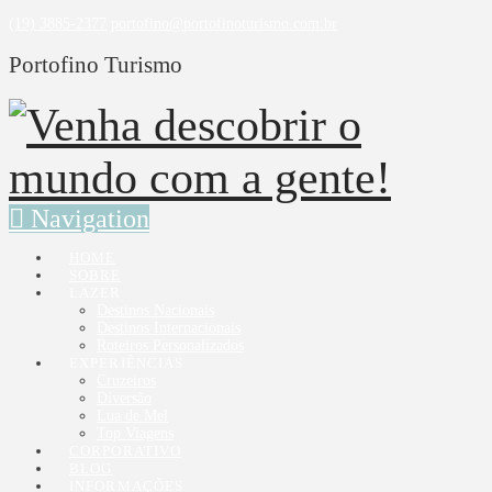
(19) 3885-2377
portofino@portofinoturismo.com.br
Portofino Turismo
Navigation
HOME
SOBRE
LAZER
Destinos Nacionais
Destinos Internacionais
Roteiros Personalizados
EXPERIÊNCIAS
Cruzeiros
Diversão
Lua de Mel
Top Viagens
CORPORATIVO
BLOG
INFORMAÇÕES